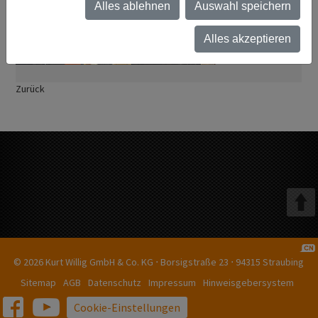
Alles ablehnen
Auswahl speichern
Alles akzeptieren
Zurück
© 2026
Kurt Willig GmbH & Co. KG ⋅ Borsigstraße 23 ⋅ 94315 Straubing
Sitemap
AGB
Datenschutz
Impressum
Hinweisgebersystem
Cookie-Einstellungen