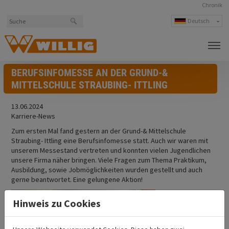
Chronik
Deutsch
English
česky
polski
BERUFSINFOMESSE AN DER GRUND-&
MITTELSCHULE STRAUBING- ITTLING
13.06.2024
Karriere-News
Zum ersten Mal fand gestern an der Grund-& Mittelschule
Straubing- Ittling eine Berufsinfomesse statt. Auch wir waren mit
unserem Messestand vertreten und konnten vielen Jugendlichen
unsere Firma näher bringen. Viele Fragen zum Thema Praktikum,
Ausbildung, sowie Jobmöglichkeiten wurden gestellt und auch
gerne beantwortet. Eine gelungene Aktion!
Hinweis zu Cookies